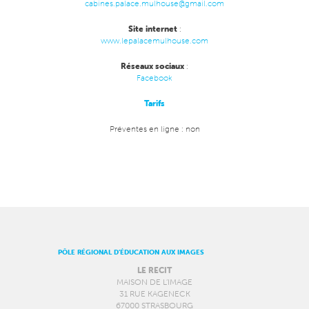
cabines.palace.mulhouse@gmail.com
Site internet
:
www.lepalacemulhouse.com
Réseaux sociaux
:
Facebook
Tarifs
Préventes en ligne : non
PÔLE RÉGIONAL D’ÉDUCATION AUX IMAGES
LE RECIT
MAISON DE L’IMAGE
31 RUE KAGENECK
67000 STRASBOURG