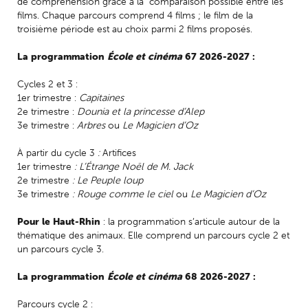
de compréhension grâce à la comparaison possible entre les
films. Chaque parcours comprend 4 films ; le film de la
troisième période est au choix parmi 2 films proposés.
La programmation
École et cinéma
67 2026-2027 :
Cycles 2 et 3 :
1er trimestre :
Capitaines
2e trimestre :
Dounia et la princesse d’Alep
3e trimestre :
Arbres
ou
Le Magicien d’Oz
À partir du cycle 3
:
Artifices
1er trimestre
: L’Étrange Noël de M. Jack
2e trimestre
: Le Peuple loup
3e trimestre
: Rouge comme le ciel
ou
Le Magicien d’Oz
Pour le Haut-Rhin
: la programmation s’articule autour de la
thématique des animaux. Elle comprend un parcours cycle 2 et
un parcours cycle 3.
La programmation
École et cinéma
68 2026-2027 :
Parcours cycle 2 :