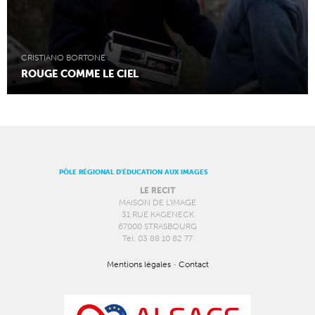
CRISTIANO BORTONE
ROUGE COMME LE CIEL
PÔLE RÉGIONAL D’ÉDUCATION AUX IMAGES
LE RECIT
MAISON DE L’IMAGE
31 RUE KAGENECK
67000 STRASBOURG
Tél. 03 88 10 82 77
Mentions légales
-
Contact