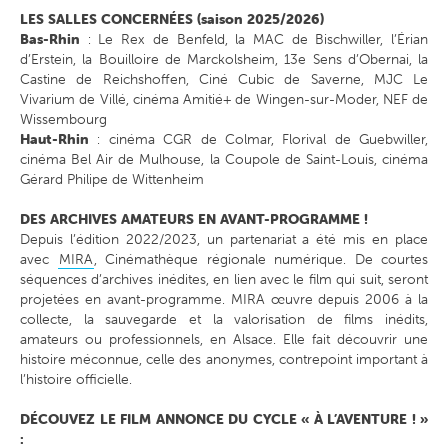
LES SALLES CONCERNÉES (saison 2025/2026)
Bas-Rhin
: Le Rex de Benfeld, la MAC de Bischwiller, l’Érian
d’Erstein, la Bouilloire de Marckolsheim, 13e Sens d’Obernai, la
Castine de Reichshoffen, Ciné Cubic de Saverne, MJC Le
Vivarium de Villé, cinéma Amitié+ de Wingen-sur-Moder
, NEF de
Wissembourg
Haut-Rhin
: cinéma CGR de Colmar, Florival de Guebwiller,
cinéma Bel Air de Mulhouse, la Coupole de Saint-Louis, cinéma
Gérard Philipe de Wittenheim
DES ARCHIVES AMATEURS EN AVANT-PROGRAMME !
Depuis l’édition 2022/2023, un partenariat a été mis en place
avec
MIRA
, Cinémathèque régionale numérique. De courtes
séquences d’archives inédites, en lien avec le film qui suit, seront
projetées en avant-programme. MIRA œuvre depuis 2006 à la
collecte, la sauvegarde et la valorisation de films inédits,
amateurs ou professionnels, en Alsace. Elle fait découvrir une
histoire méconnue, celle des anonymes, contrepoint important à
l’histoire officielle.
DÉCOUVEZ LE FILM ANNONCE DU CYCLE « À L’AVENTURE ! »
: