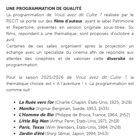
UNE PROGRAMMATION DE QUALITÉ
La programmation de
Vous avez dit Culte ?
réalisée par le
RECIT se porte sur des
films d’auteur
, ayant le label Patrimoine
et Répertoire, présentés en version originale sous-titrée. Six
films, répondant à une thématique, sont proposés d’octobre à
avril.
Certaines de ces salles organisent après la projection un
échange avec un spécialiste du cinéma afin de répondre aux
attentes des cinéphiles et de valoriser cette
diversité
de
programmation.
Pour la saison 2025/2026 de
Vous avez dit Culte ?
, la
thématique choisie est « À l’aventure ! ». La programmation est
comme suit :
La Ruée vers l’or
(Charlie Chaplin, États-Unis, 1925, 1h28)
Monika
(Ingmar Bergman, Suède, 1953, 1h35)
L’Homme de Rio
(Philippe de Broca, France, 1964, 1h52)
Little Big Man
(Arthur Penn, États-Unis, 1971, 2h19)
Paris, Texas
(Wim Wenders, Etats-Unis, 1984, 2h28)
Jardin d’été
(Shinji Sōmai, Japon, 1994, 1h53)