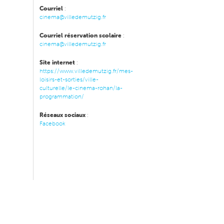
Courriel
:
cinema@villedemutzig.fr
Courriel réservation scolaire
:
cinema@villedemutzig.fr
Site internet
:
https://www.villedemutzig.fr/mes-
loisirs-et-sorties/ville-
culturelle/le-cinema-rohan/la-
programmation/
Réseaux sociaux
:
Facebook