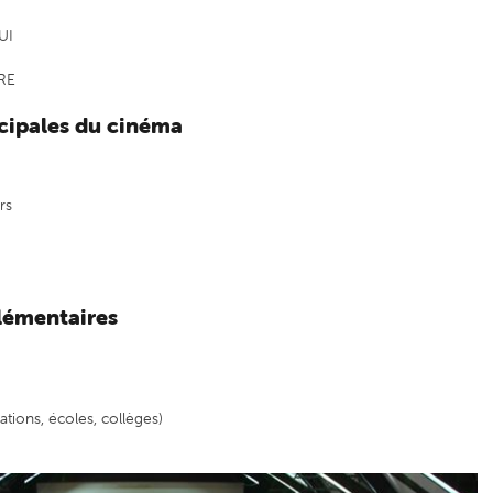
UI
ARE
cipales du cinéma
rs
lémentaires
tions, écoles, collèges)