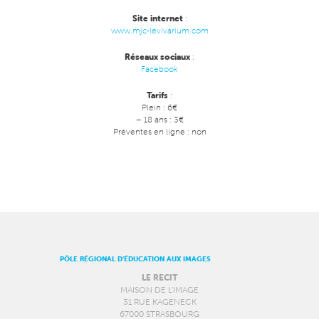
Site internet
:
www.mjc-levivarium.com
Réseaux sociaux
:
Facebook
Tarifs
:
Plein : 6€
– 18 ans : 3€
Préventes en ligne : non
PÔLE RÉGIONAL D’ÉDUCATION AUX IMAGES
LE RECIT
MAISON DE L’IMAGE
31 RUE KAGENECK
67000 STRASBOURG