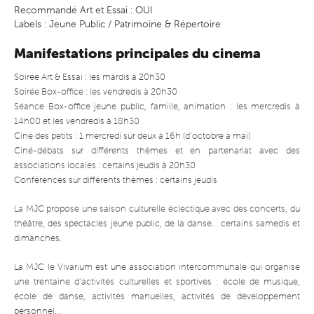
Recommandé Art et Essai : OUI
Labels : Jeune Public / Patrimoine & Répertoire
Manifestations principales du cinema
Soirée Art & Essai : les mardis à 20h30
Soirée Box-office : les vendredis à 20h30
Séance Box-office jeune public, famille, animation : les mercredis à
14h00 et les vendredis à 18h30
Ciné des petits : 1 mercredi sur deux à 16h (d’octobre à mai)
Ciné-débats sur différents thèmes et en partenariat avec des
associations locales : certains jeudis à 20h30
Conférences sur différents thèmes : certains jeudis
La MJC propose une saison culturelle éclectique avec des concerts, du
théâtre, des spectacles jeune public, de la danse… certains samedis et
dimanches.
La MJC le Vivarium est une association intercommunale qui organise
une trentaine d’activités culturelles et sportives : école de musique,
école de danse, activités manuelles, activités de développement
personnel…