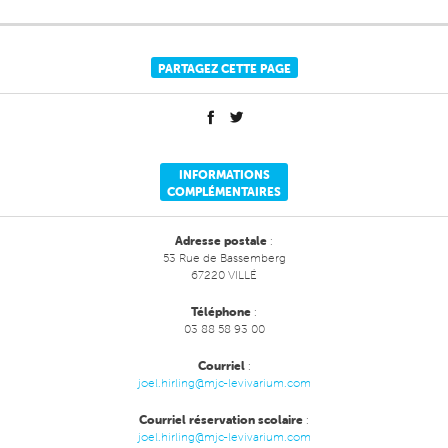
PARTAGEZ CETTE PAGE
INFORMATIONS
COMPLÉMENTAIRES
Adresse postale
:
53 Rue de Bassemberg
67220 VILLÉ
Téléphone
:
03 88 58 93 00
Courriel
:
joel.hirling@mjc-levivarium.com
Courriel réservation scolaire
:
joel.hirling@mjc-levivarium.com