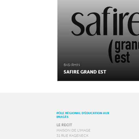
BAS-RHIN
SAFIRE GRAND EST
PÔLE RÉGIONAL D’ÉDUCATION AUX
IMAGES
LE RECIT
MAISON DE L’IMAGE
31 RUE KAGENECK